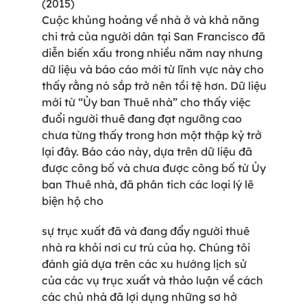
(2015)
Cuộc khủng hoảng về nhà ở và khả năng
chi trả của người dân tại San Francisco đã
diễn biến xấu trong nhiều năm nay nhưng
dữ liệu và báo cáo mới từ lĩnh vực này cho
thấy rằng nó sắp trở nên tồi tệ hơn. Dữ liệu
mới từ “Ủy ban Thuê nhà” cho thấy việc
đuổi người thuê đang đạt ngưỡng cao
chưa từng thấy trong hơn một thập kỷ trở
lại đây. Báo cáo này, dựa trên dữ liệu đã
được công bố và chưa được công bố từ Ủy
ban Thuê nhà, đã phân tích các loại lý lẽ
biện hộ cho
sự trục xuất đã và đang đẩy người thuê
nhà ra khỏi nơi cư trú của họ. Chúng tôi
đánh giá dựa trên các xu hướng lịch sử
của các vụ trục xuất và thảo luận về cách
các chủ nhà đã lợi dụng những sơ hở